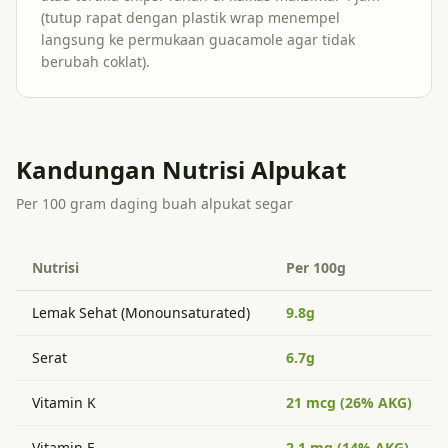
(tutup rapat dengan plastik wrap menempel
langsung ke permukaan guacamole agar tidak
berubah coklat).
Kandungan Nutrisi Alpukat
Per 100 gram daging buah alpukat segar
Nutrisi
Per 100g
Lemak Sehat (Monounsaturated)
9.8g
Serat
6.7g
Vitamin K
21 mcg (26% AKG)
Vitamin E
2.1 mg (14% AKG)